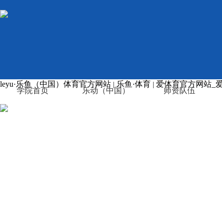
leyu·乐鱼（中国）体育官方网站
乐鱼·体育
爱体育官方网站_
|
|
学院首页
乐动（中国）
师资队伍
学院通知