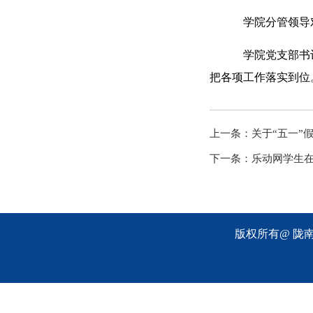
学院分管领导
学院党支部书记
把各项工作落实到位
上一条：关于“五一”
下一条：乐动网学生在
版权所有@ 陇南