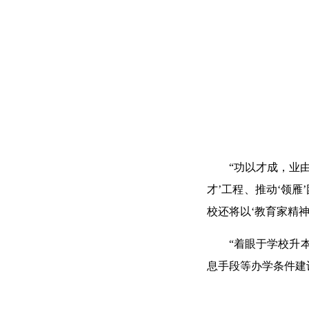
“
功以才成，业
才
’
工程、推动
‘
领雁
’
校还将以
‘
教育家精
“
着眼于学校升
息手段等办学条件建