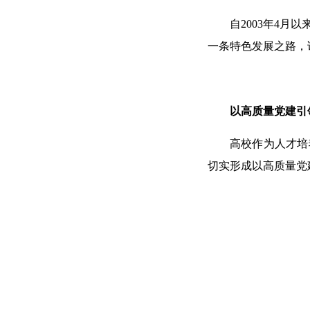
自
2003
年
4
月以
一条特色发展之路，
以高质量党建引
高校作为人才培
切实形成以高质量党