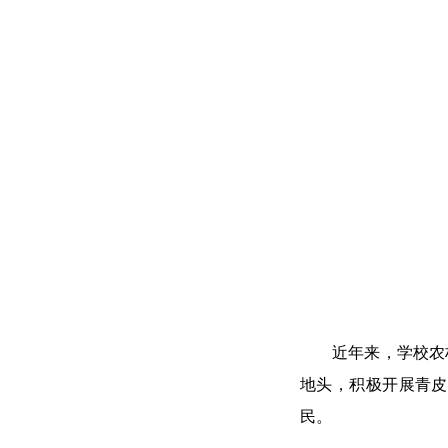
近年来，学校农
地头，积极开展青皮
民。