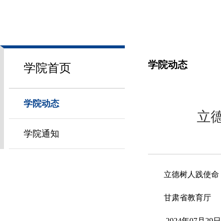
学院动态
学院首页
学院动态
立
学院通知
立德树人践使命
甘肃省教育厅
2024
年
07
月
29
日