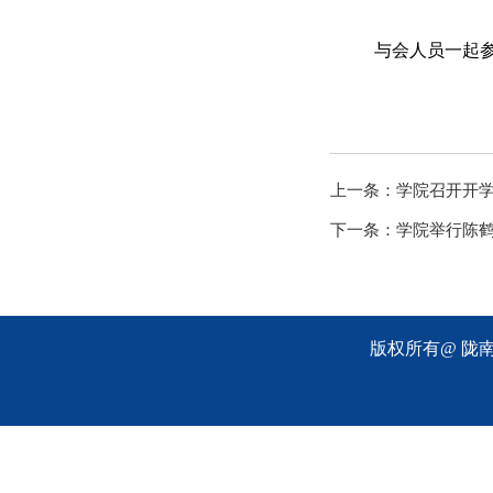
与会人员一起参
上一条：学院召开开
下一条：学院举行陈
版权所有@ 陇南