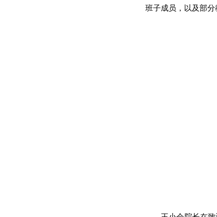
班子成员，以及部分
王小会院长在致