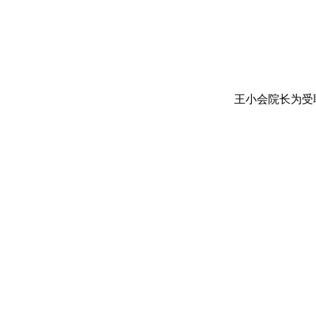
王小会院长为受